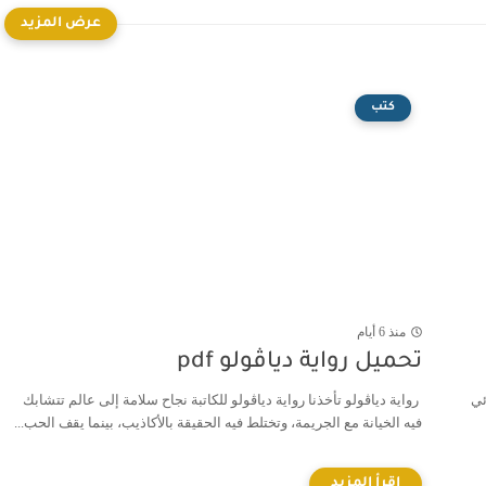
كتب
منذ 6 أيام
تحميل رواية دياڤولو pdf
ئي
رواية دياڤولو تأخذنا رواية دياڤولو للكاتبة نجاح سلامة إلى عالم تتشابك
فيه الخيانة مع الجريمة، وتختلط فيه الحقيقة بالأكاذيب، بينما يقف الحب...