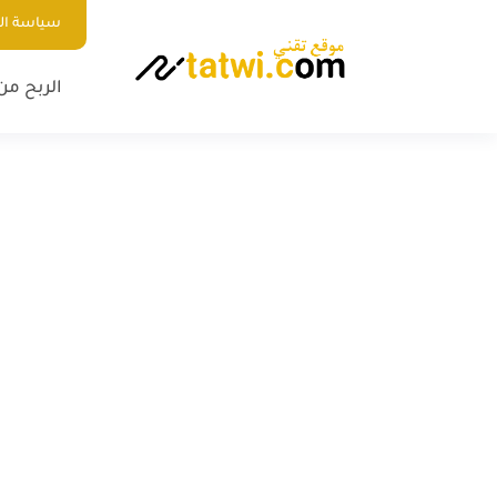
سياسة ا
الربح من 