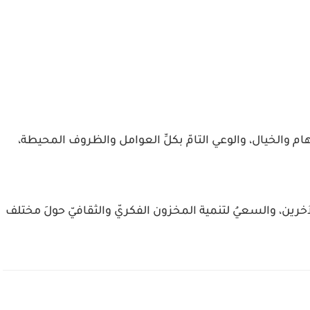
م والخيال، والوعي التامّ بكلِّ العوامل والظروف المحيطة،
رين، والسعيُ لتنمية المخزون الفكريّ والثقافيّ حولَ مختلف