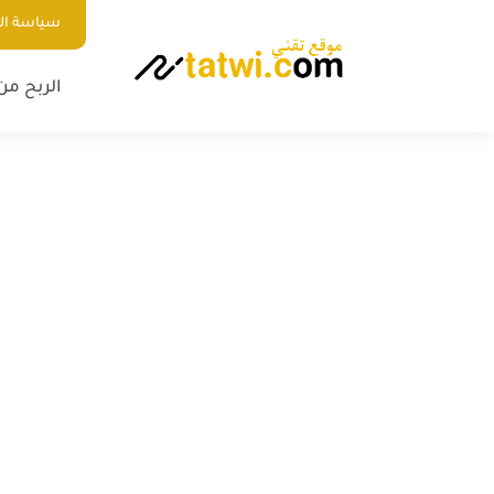
سياسة ا
الربح من 