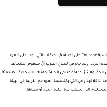
يدلّ مفهوم الشجاعة أو كما يُسمى في اللغة الفرنسية Courage على أحدِ أهمّ الصفات التي يجب على المرءِ
 وعدم التردّد، وقد جاءَ في لسانِ العرب أنّ مفهوم الشجاعة
 الحقّ والشرّ، وكافّة مناحي الحياة، وهناك الشجاعة الطبيعيّة
أخلاقيّة وهي التي يكتسبُها المرءُ مع التربية في البيئة
مختلفة، التي تتطلّب قولَ كلمة الحقّ أو فعلها.