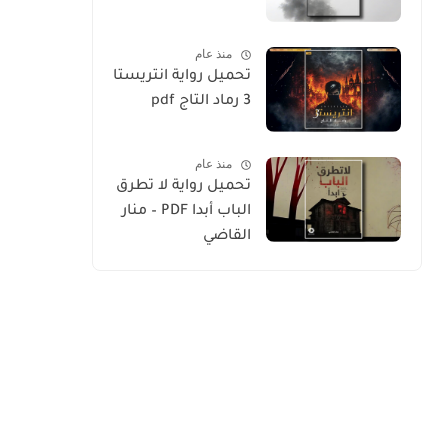
منذ عام
تحميل رواية انتريستا
3 رماد التاج pdf
منذ عام
تحميل رواية لا تطرق
الباب أبدا PDF – منار
القاضي