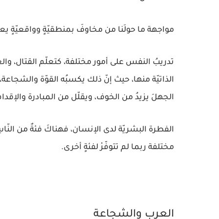
مواجهة ما حولَنا من مخاوفَ بمنطقيّةٍ وواقعيّةٍ يعزّ
تدريبُ النفس على أمور مختلفة، كتعلّم القتال، 
الذاتيّة منها، حيث إنّ ذلك يكسبُه القوّة والشجاعة، 
الجهلَ يزيدُ من الخوف، ويقلّل من المبادرة والإقدام
الفطرة البشريّة لدى الإنسان، فهناكَ فئةٌ من النّا
مختلفة ربما لم تتوفّرْ لفئةٍ أخرى.
العرب والشجاعة