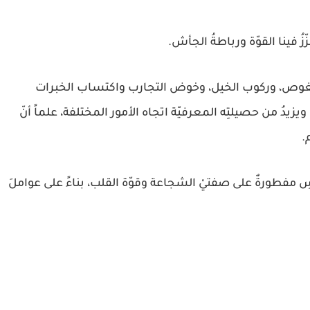
زُ فينا القوّة ورباطةُ الجأش.
والغوص، وركوب الخيل، وخوض التجارب واكتساب الخبرات
ويزيدُ من حصيلتِه المعرفيّة اتجاه الأمور المختلفة، علماً أنّ
.
سِ مفطورةٌ على صفتيْ الشجاعة وقوّة القلب، بناءً على عواملَ