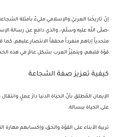
إنّ تاريخَنا العربيّ والإسلامي مليءٌ بأمثلة الش
-صلّى الله عليه وسلّم-، والذي دافع عن رسالة ال
متحدياً إياهم منفرداً محققاً الانتصار عليهم، كما
قوّة قلبهم، ويتميّزُ العرب بشكل عامّ في هذه الخ
كيفية تعزيز صفة الشجاعة
الإيمان المُطلق بأنّ الحياة الدنيا دارَ عملٍ وانتقا
على الحياة ببسالة.
تربية الأبناء على القوّة والحق، وإكسابهم مهارة 