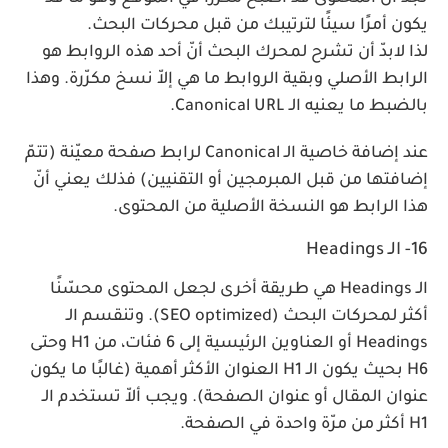
يكون أمرًا سيئًا لترتيبك من قبل محركات البحث.
لذا لابدّ أن تشرح لمحرك البحث أنّ أحد هذه الروابط هو
الرابط الأصلي وبقية الروابط ما هي إلاّ نسخ مكرّرة. وهذا
بالضبط ما يعنيه الـ Canonical URL.
عند إضافة خاصية الـ Canonical لرابط صفحة معيّنة (تتمّ
إضافتها من قبل المبرمجين أو التقنيين) فذلك يعني أنّ
هذا الرابط هو النسخة الأصلية من المحتوى.
16- الـ Headings
الـ Headings هي طريقة أخرى لجعل المحتوى محسّنًا
أكثر لمحركات البحث (SEO optimized). وتنقسم الـ
Headings أو العناوين الرئيسية إلى 6 فئات، من H1 وحتى
H6 بحيث يكون الـ H1 العنوان الأكثر أهمية (غالبًا ما يكون
عنوان المقال أو عنوان الصفحة). ويجب ألاّ تستخدم الـ
H1 أكثر من مرّة واحدة في الصفحة.