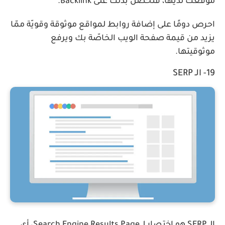
موقعك لديها، فتحصل بذلك على Backlink.
احرص دومًا على إضافة روابط لمواقع موثوقة وقويّة ممّا
يزيد من قيمة صفحة الويب الخاصّة بك ويرفع
موثوقيتها.
19- الـ SERP
الـ SERP هو اختصار لـ Search Engine Results Page، أي