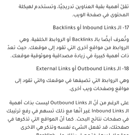
تقلّ أهمية بقية العناوين تدريجيًا، وتستخدم لهيكلة
المحتوى في صفحة الويب.
17- الـ Inbound Links أو Backlinks
وتُعرف أيضًا بالـ Backlinks أو الروابط الخلفية. وهي
الروابط من مواقع أخرى التي تقود إلى موقعك. حيث تعدّ
ذات أهمية كبيرة في زيادة مصداقية وموثوقية موقعك.
18- الـ Outbound Links أو External Links
وهي الروابط التي تضيفها في موقعك والتي تقود إلى
مواقع وصفحات ويب أخرى.
على الرغم من أنّ الـ Outbound Links ليست بذات أهمية
الـ Inbound Links غير أنّها مع ذلك تسهم في رفع ترتيبك
في صفحات نتائج البحث. كما أنّ المواقع التي تذكرها في
صفحتك، قد تفعل الشيء نفسه وتذكر هي الآخرى