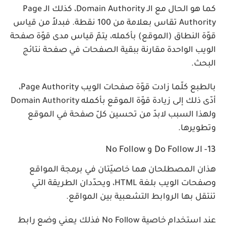
كما هو الحال مع الـ Domain Authority، كذلك الـ Page
Authority تقاس بعلامة من 100 نقطة. فبدلاً من قياس
قوّة النطاق (الموقع) بأكمله، يتمّ قياس مدى قوّة صفحة
الويب الواحدة مقارنة ببقية الصفحات في صفحة نتائج
البحث.
بالطبع كلّما زادت قوّة صفحات الويب Page Authority،
أدّى ذلك إلى زيادة قوّة الموقع بأكمله Domain Authority
ولهذا السبب لابدّ من تحسين كلّ صفحة في الموقع
وتطويرها.
13- الـ Do Follow و No Follow
هذان المصطلحان هما خاصيّتان في برمجة المواقع
وصفحات الويب بلغة HTML، ويحدّدان الطريقة التي
تنتقل بها الروابط التشعبية بين المواقع.
عند استخدام خاصية No Follow فذلك يعني وضع رابط