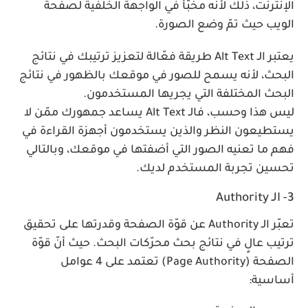
الإنترنت، ذلك لأنّه مخبّأ في الواجهة الخلفية لصفحة
الويب حيث تمّ وضع الصورة.
يعتبر الـ Alt Text طريقة فعّالة لتعزيز ترتيبك في نتائج
البحث، لأنه يسمح للصور في موقعك بالظهور في نتائج
البحث المختلفة التي يجريها المستخدمون.
ليس هذا وحسب، فالـ Alt Text يساعد جمهورك ممّن لا
يستطيعون النظر والذين يستخدمون أجهزة القراءة في
فهم ما تعنيه الصور التي أضفتها في موقعك، وبالتالي
تحسين تجربة المستخدم لديك.
3- الـ Authority
تعبّر الـ Authority عن قوّة الصفحة وقدرتها على تحقيق
ترتيب عالٍ في نتائج بحث محرّكات البحث. حيث أنّ قوّة
الصفحة (Page Authority) تعتمد على 4 عوامل
أساسية: