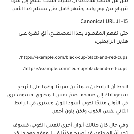
لكن من المهمّ ملاحظة أنّ محرك البحث يحتاج إلى فترة
تترواح بين يوم واحد وشهر كامل حتى يستلم هذا الأمر.
15- الـ Canonical URL
حتى نفهم المقصود بهذا المصطلح، ألقِ نظرة على
هذين الرابطين:
https://example.com/black-cup/black-and-red-cups/
https://example.com/red-cup/black-and-red-cups/
لاحظ أن الرابطين متماثلين تقريبًا، وهما على الأرجح
سيقودانك إلى صفحة تضمّ نفس المحتوى، فسوف ترى
في الأولى منتجًا لكوب أسود اللون، وسترى في الرابط
الثاني نفس الكوب ولكن بلون أحمر.
وفي حال كان هنالك ألوان أخرى لنفس الكوب، فسوف
تجد أنّ المحتوى قد أصبح مكرّرًا في الموقع وهو ما قد