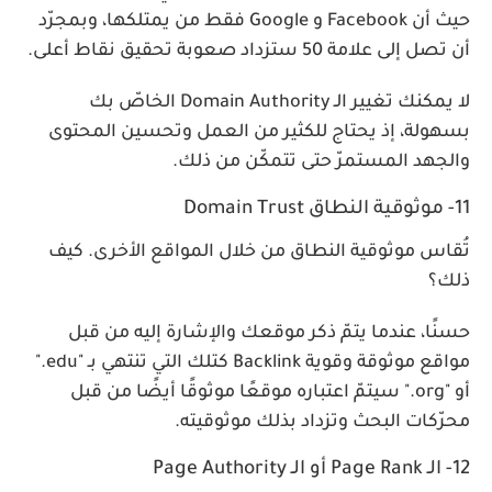
حيث أن Facebook و Google فقط من يمتلكها، وبمجرّد
أن تصل إلى علامة 50 ستزداد صعوبة تحقيق نقاط أعلى.
لا يمكنك تغيير الـ Domain Authority الخاصّ بك
بسهولة، إذ يحتاج للكثير من العمل وتحسين المحتوى
والجهد المستمرّ حتى تتمكّن من ذلك.
11- موثوقية النطاق Domain Trust
تُقاس موثوقية النطاق من خلال المواقع الأخرى. كيف
ذلك؟
حسنًا، عندما يتمّ ذكر موقعك والإشارة إليه من قبل
مواقع موثوقة وقوية Backlink كتلك التي تنتهي بـ "edu."
أو "org." سيتمّ اعتباره موقعًا موثوقًا أيضًا من قبل
محرّكات البحث وتزداد بذلك موثوقيته.
12- الـ Page Rank أو الـ Page Authority