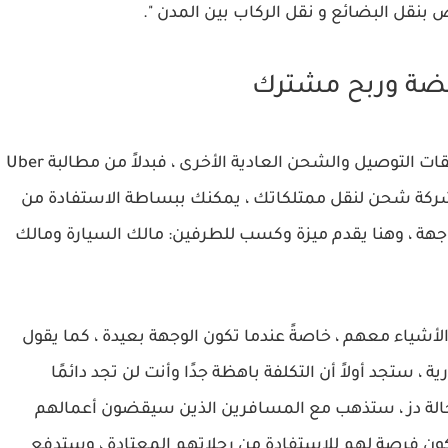
قل البضائع و نقل الركاب بين المدن ".
خفضة وربح مشترك
يختلف نوع الخدمة التي يقدمها تطبيق دز عن تطبيقات التوصيل والشحن العادية الأخرى ، فبدلاً من مطالبة Uber
تعاقد مع شركة شحن لنقل ممتلكاتك ، يمكنك ببساطة الاستفادة من
جهة ، وهنا يقدم ميزة وكسب للطرفين: مالك السيارة ومالك
الأشياء معهم ، خاصةً عندما تكون الوجهة بعيدة ، كما يقول
 ، ستجد أولاً أن التكلفة باهظة جدًا وأنت لن تجد دائمًا
حالة دز ، ستذهب مع المسافرين الذين سيقضون أعمالهم
ون فرصة لهم للاستفادة من رحلاتهم المعتادة ، وستدفع