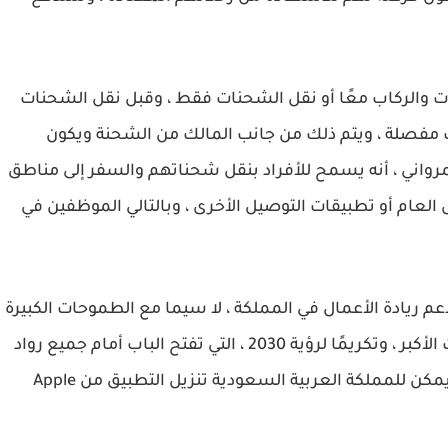
 والركاب معًا أو نقل الشحنات فقط ، وقبل نقل الشحنات
فصلة ، ويتم ذلك من جانب المالك من الشحنة ويكون
لمرواني ، أنه يسمح للأفراد بنقل شحناتهم والسفر إلى مناطق
 العام أو تطبيقات التوصيل الأخرى ، وبالتالي الموظفين في
عم ريادة الأعمال في المملكة ، لا سيما مع الطموحات الكبيرة
للاستفادة من نموذج دز في المساحات والصناعات الأكبر ، وتكريمًا لرؤية 2030 ، التي تفتح الباب أمام جميع رواد
الأعمال السعوديين ومنفتحون والمقيمون فيها. يمكن للمملكة العربية السعودية تنزيل التطبيق من Apple