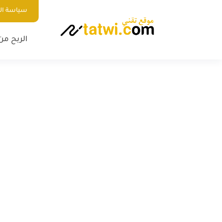
سياسة ا
الربح من 