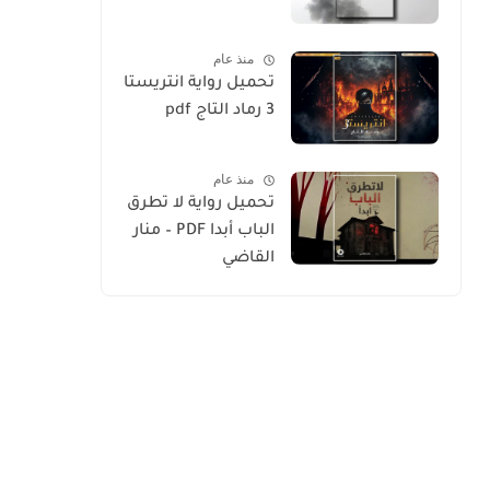
منذ عام
تحميل رواية انتريستا
3 رماد التاج pdf
منذ عام
تحميل رواية لا تطرق
الباب أبدا PDF – منار
القاضي