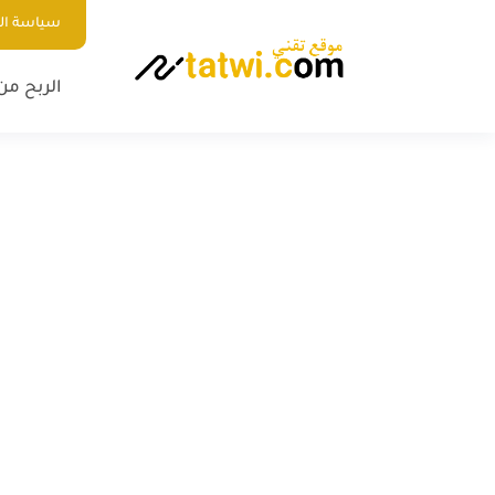
سياسة ا
الربح من 