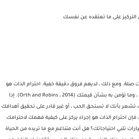
ن التركيز على ما تعتقده عن نفسك
ت صلة. ومع ذلك ، لديهم فروق دقيقة خفية. احترام الذات هو
ما تشعر به تجاه نفسك ، ومدى ثقتك في قدراتك ، وما تؤمن به بشأن قيمتك (Orth and Robins ، 2014). إذا
 تشعر بأنك لا تستحق الحب ، أو غير قادر على تحقيق أهدافك
، فإن احترام الذات هو إجراء يركز على كيفية فهمك لاحترامك
رات تلبي احتياجاتك؟ هل أنت متناغم مع ما تريده من الحياة