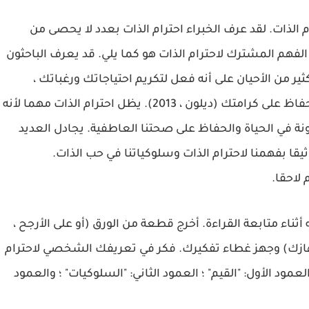
الذات. لقد عرف الخبراء احترام الذات بعدد لا يحصى من
فهم المشترك لاحترام الذات هو كما يلي. قد يعرف الباحثون
ر من الأحيان على أنه فعل لتكريم احتياجاتك ورغباتك ،
وفهم قيمتك ، واتخاذ الخيارات التي تمكنك من الحفاظ على كرامتك (ديلون ، 2013). يظل احترام الذات مهما لأنه
نة في الحياة والحفاظ على صحتنا العاطفية. يجادل العديد
وثيقا بفهمنا لاحترام الذات وسلوكياتنا في حب الذات.
لاحقا.
ه أثناء متابعة القراءة. أخرج قطعة من الورق (أو على الأرجح ،
هازك) وجهز غطاء تفكيرك. فكر في تعريفك الشخصي لاحترام
عمود الأول: "القيم" ؛ العمود الثاني: "السلوكيات" ؛ والعمود