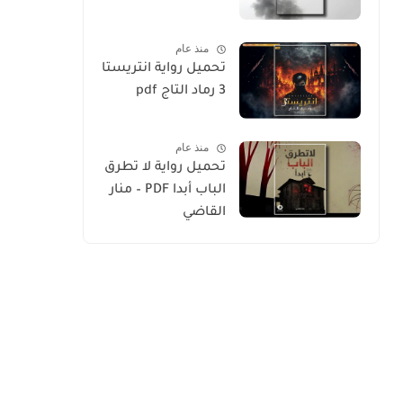
منذ عام
تحميل رواية انتريستا
3 رماد التاج pdf
منذ عام
تحميل رواية لا تطرق
الباب أبدا PDF – منار
القاضي