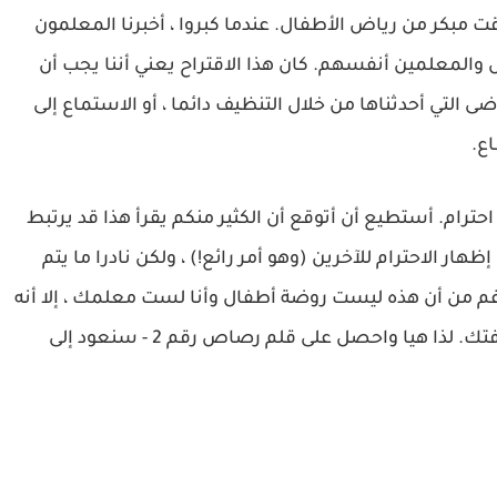
قت مبكر من رياض الأطفال. عندما كبروا ، أخبرنا المعلمون
 والمعلمين أنفسهم. كان هذا الاقتراح يعني أننا يجب أن
ضى التي أحدثناها من خلال التنظيف دائما ، أو الاستماع إلى
. ​
حترام. أستطيع أن أتوقع أن الكثير منكم يقرأ هذا قد يرتبط
هار الاحترام للآخرين (وهو أمر رائع!) ، ولكن نادرا ما يتم
رغم من أن هذه ليست روضة أطفال وأنا لست معلمك ، إلا أنه
لم يفت الأوان بعد لتعلم شيء جديد أو شحذ معرفتك. لذا هيا واحصل على قلم رصاص رقم 2 - سنعود إلى