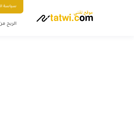
سياسة ا
الربح من 