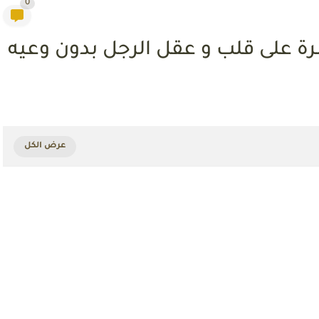
0
ـﺮة ﻋﻠﻰ ﻗﻠﺐ و ﻋﻘﻞ اﻟﺮﺟﻞ ﺑﺪون وﻋﻴﻪ