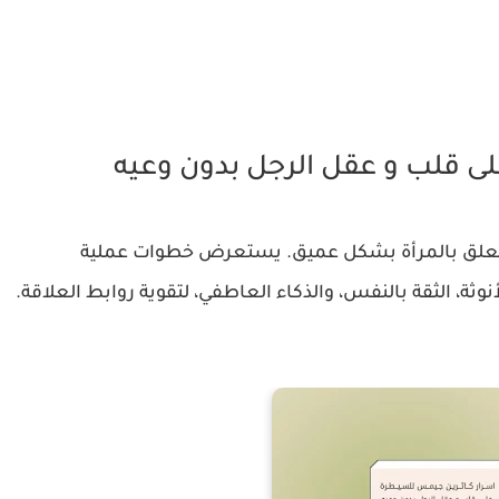
ﻰ ﻗﻠﺐ و ﻋﻘﻞ اﻟﺮﺟﻞ ﺑﺪون وﻋﻴﻪ
 يتعلق بالمرأة بشكل عميق. يستعرض خطوات عملية
ة، الثقة بالنفس، والذكاء العاطفي، لتقوية روابط العلاقة.