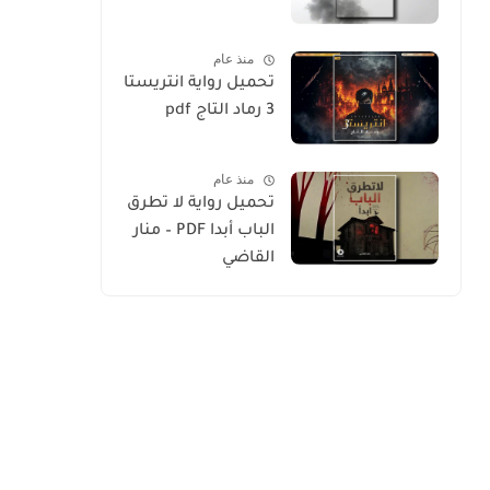
منذ عام
تحميل رواية انتريستا
3 رماد التاج pdf
منذ عام
تحميل رواية لا تطرق
الباب أبدا PDF – منار
القاضي