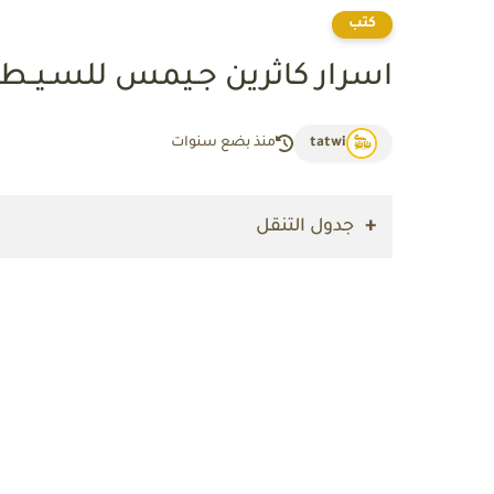
كتب
اﺳﺮار ﻛﺎﺛﺮﻳﻦ ﺟـﻴﻤﺲ ﻟﻠﺴـﻴــﻄ
tatwi
منذ بضع سنوات
جدول التنقل