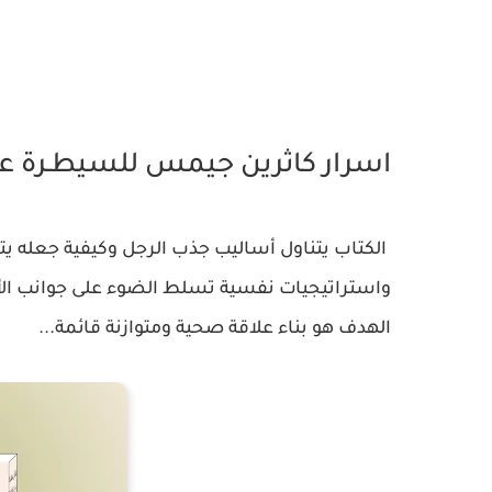
اﺳﺮار ﻛﺎﺛﺮﻳﻦ ﺟﻴﻤﺲ ﻟﻠﺴﻴﻄـﺮة ﻋﻠ
الكتاب يتناول أساليب جذب الرجل وكيفية جعله
واستراتيجيات نفسية تسلط الضوء على جوانب الأنوث
الهدف هو بناء علاقة صحية ومتوازنة قائمة...