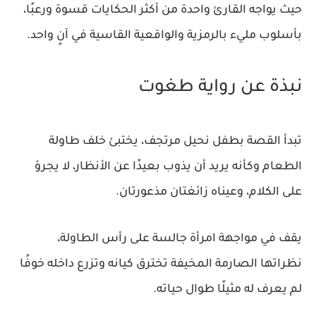
حيث يواجه القارئ واحدة من أكثر الحكايات قسوة ورعبًا،
بأسلوب مليء بالرمزية والواقعية القاسية في آنٍ واحد.
نبذة عن رواية طغوت
تبدأ القصة بطفل نحيل مرتجف، يختبئ خلف طاولة
الطعام وكأنه يريد أن يذوب بعيدًا عن الأنظار، لا يجرؤ
على الكلام، وعيناه زائغتان مذعورتان.
يقف في مواجهة امرأة جالسة على رأس الطاولة،
نظراتها الصارمة المخيفة تخترق كيانه وتزرع داخله خوفًا
لم يعرف له مثيلًا طوال حياته.